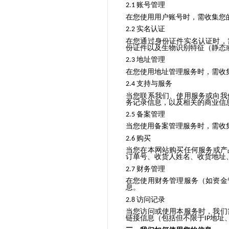
账号管理
2.1
在您使用用户
账号
时，需收集您
实名认证
2.2
在您通过身份证件实名认证时，
份证件以及生物识别特征（静态
地址管理
2.3
在您使用地址管理服务时，需收
支持与服务
2.4
当您联系我们、使用服务或向我
务记录信息，以及相关的商业信
备案管理
2.5
当
您使用备案管理服务时，需收
购买
2.6
当
您
在本网站
购买
任何
服务或产
订单号、收货人姓名、收货地址
财务管理
2.7
在您使用
财务管理
服务（如资金
息。
访问记录
2.8
当您访问或使用
本
服务时，我们
链接信息（包括但不限于
地址
IP