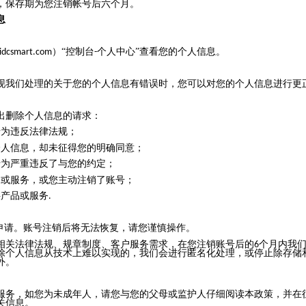
，保存期为您注销帐号后六个月。
息
）“控制台
个人中心”查看您的个人信息。
idcsmart.com
-
现我们处理的关于您的个人信息有错误时，您可以对您的个人信息进行更
出删除个人信息的请求：
行为违反法律法规；
个人信息，却未征得您的明确同意；
行为严重违反了与您的约定；
品或服务，或您主动注销了账号；
供产品或服务
.
销申请。账号注销后将无法恢复，请您谨慎操作。
相关法律法规、规章制度、客户服务需求，在您注销账号后的
个月内我
6
除个人信息从技术上难以实现的，我们会进行匿名化处理，或停止除存储
外。
服务，如您为未成年人，请您与您的父母或监护人仔细阅读本政策，并在
关信息。