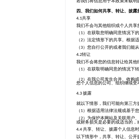
若我们将信息用于本政策未载明
四、我们如何共享、转让、披露
共享
4.1
我们不会与其他组织或个人共享
（
）在获取您明确同意情况下
1
（
）法定情形下的共享。根据
2
（
）您自行公开的或者我们能
3
转让
4.2
我们不会将您的信息转让给其他
（
）在获取明确同意的情况下
1
（
）在我公司发生合并、收购
2
您个人信息的公司、组织继续受
披露
4.3
就以下情形，我们可能向第三方
（
）
根据适用法律法规
或基于
1
（
）为保护本网站及关联用户
2
或财务损失是必要的或适当的，
共享、转让、披露个人信息
4.4
以下情形中，共享、转让、公开