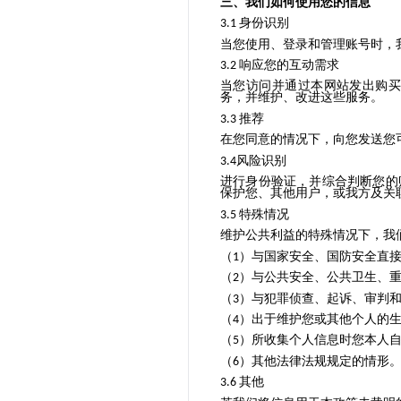
三、我们如何使用您的信息
身份识别
3.1
当您使用、登录和管理账号时，
响应您的互动需求
3.2
当您访问并通过本网站发出购
务，并维护、改进这些服务。
推荐
3.3
在您同意的情况下，向您发送您
风险识别
3.4
进行身份验证，并综合判断您的
保护您、其他用户，或我方及关
特殊情况
3.5
维护公共利益的特殊情况下，我
（
）与国家安全、国防安全直
1
（
）与公共安全、公共卫生、
2
（
）与犯罪侦查、起诉、审判
3
（
）出于维护您或其他个人的
4
（
）所收集个人信息时您本人
5
（
）其他法律法规规定的情形
6
其他
3.6