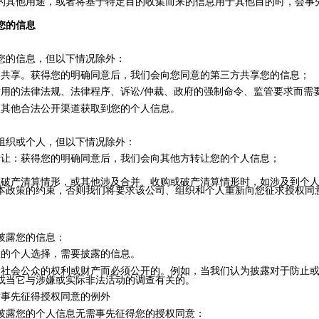
的其他用途，或者将基于特定目的收集而来的信息用于其他目的时，会事
您的信息
您的信息，但以下情况除外：
的共享。获得您的明确同意后，我们会向您同意的第三方共享您的信息；
适用的法律法规、法律程序、诉讼
仲裁、政府的强制命令、监管要求而需
/
从其他合法公开渠道获取到您的个人信息。
组织或个人，但以下情况除外：
转让：获得您的明确同意后，我们会向其他方转让您的个人信息；
或破产清算情形，或其他涉及合并、收购或破产清算情形时，如涉及到个
本政策的约束，否则我们将要求该公司、组织和个人重新向您征求授权同
披露
您的
信息：
您的个人选择
，需要披露的
信息
。
、社会
公众的权利或财产
而必须公开
的。例如，当我们认为披露对于防止
或当它与涉嫌或实际非法活动的调查有关的。
时事先征得授权同意的例外
披露您的个人信息无需事先征得您的授权同意：